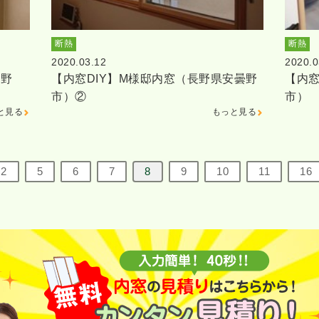
断熱
断熱
2020.03.12
2020.0
茅野
【内窓DIY】M様邸内窓（長野県安曇野
【内窓
市）②
市）
と見る
もっと見る
2
5
6
7
8
9
10
11
16