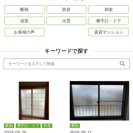
断熱
防音
和室
浴室
出窓
勝手口・ドア
お客様の声
賃貸マンション
キーワードで探す
断熱
勝手口・ドア
和室
断熱
2026.05.25
2026.05.11