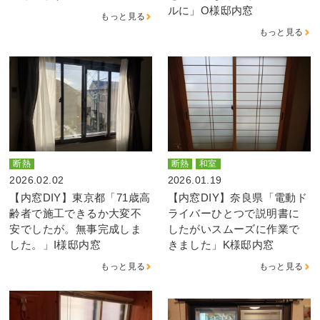
ルに」O様邸内窓
もっと見る
もっと見る
断熱
断熱
和室
2026.02.02
2026.01.19
【内窓DIY】東京都「71歳高
【内窓DIY】奈良県「電動ド
齢者で施工できるか大変不
ライバーひとつで説明書に
安でしたが。無事完成しま
したがいスムーズに作業で
した。」I様邸内窓
きました」K様邸内窓
もっと見る
もっと見る