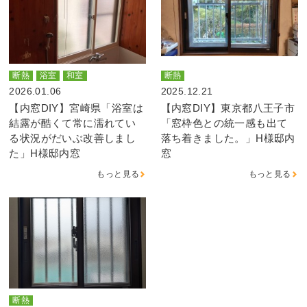
断熱
浴室
和室
断熱
2026.01.06
2025.12.21
【内窓DIY】宮崎県「浴室は
【内窓DIY】東京都八王子市
結露が酷くて常に濡れてい
「窓枠色との統一感も出て
る状況がだいぶ改善しまし
落ち着きました。」H様邸内
た」H様邸内窓
窓
もっと見る
もっと見る
断熱