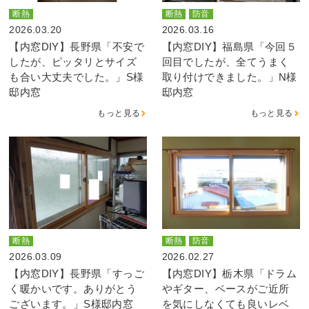
断熱
断熱
防音
2026.03.20
2026.03.16
【内窓DIY】長野県「不安で
【内窓DIY】福島県「今回５
したが、ピッタリとサイズ
回目でしたが、全てうまく
も合い大丈夫でした。」S様
取り付けできました。」N様
邸内窓
邸内窓
もっと見る
もっと見る
断熱
断熱
防音
2026.03.09
2026.02.27
【内窓DIY】長野県「すっご
【内窓DIY】栃木県「ドラム
く暖かいです。ありがとう
やギター、ベースがご近所
ございます。」S様邸内窓
を気にしなくても良いレベ