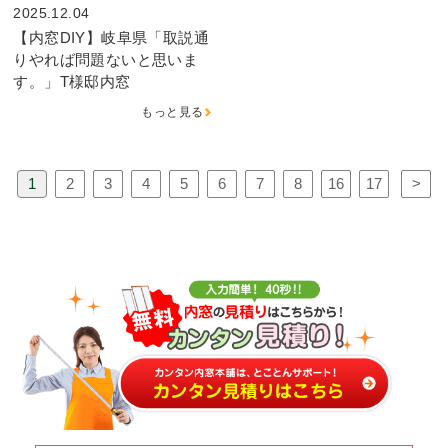
2025.12.04
【内窓DIY】岐阜県「取説通
りやれば問題ないと思いま
す。」T様邸内窓
もっと見る
1
2
3
4
5
6
7
8
16
17
>