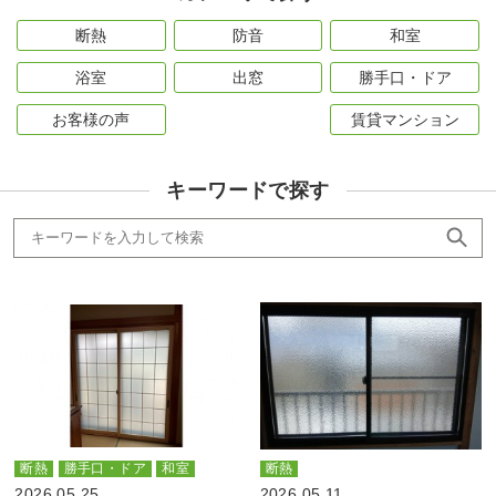
断熱
防音
和室
浴室
出窓
勝手口・ドア
お客様の声
賃貸マンション
キーワードで探す
断熱
勝手口・ドア
和室
断熱
2026.05.25
2026.05.11