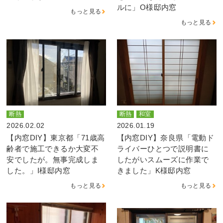
ルに」O様邸内窓
もっと見る
もっと見る
断熱
断熱
和室
2026.02.02
2026.01.19
【内窓DIY】東京都「71歳高
【内窓DIY】奈良県「電動ド
齢者で施工できるか大変不
ライバーひとつで説明書に
安でしたが。無事完成しま
したがいスムーズに作業で
した。」I様邸内窓
きました」K様邸内窓
もっと見る
もっと見る