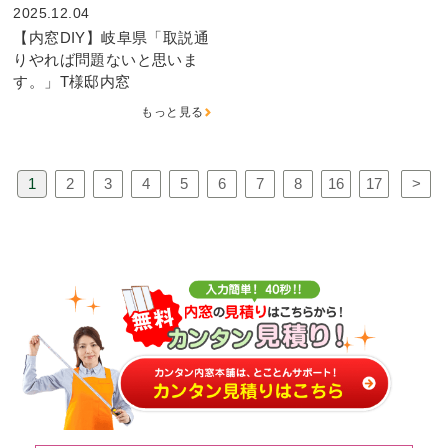
2025.12.04
【内窓DIY】岐阜県「取説通
りやれば問題ないと思いま
す。」T様邸内窓
もっと見る
1
2
3
4
5
6
7
8
16
17
>