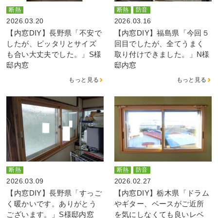
断熱
断熱
防音
2026.03.20
2026.03.16
【内窓DIY】長野県「不安で
【内窓DIY】福島県「今回５
したが、ピッタリとサイズ
回目でしたが、全てうまく
も合い大丈夫でした。」S様
取り付けできました。」N様
邸内窓
邸内窓
もっと見る
もっと見る
断熱
断熱
防音
2026.03.09
2026.02.27
【内窓DIY】長野県「すっご
【内窓DIY】栃木県「ドラム
く暖かいです。ありがとう
やギター、ベースがご近所
ございます。」S様邸内窓
を気にしなくても良いレベ