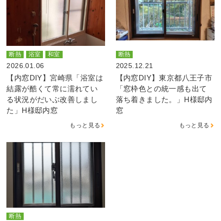
断熱
浴室
和室
断熱
2026.01.06
2025.12.21
【内窓DIY】宮崎県「浴室は
【内窓DIY】東京都八王子市
結露が酷くて常に濡れてい
「窓枠色との統一感も出て
る状況がだいぶ改善しまし
落ち着きました。」H様邸内
た」H様邸内窓
窓
もっと見る
もっと見る
断熱