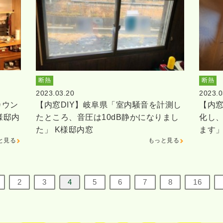
断熱
断熱
2023.03.20
2023.0
カウン
【内窓DIY】岐阜県「室内騒音を計測し
【内窓
様邸内
たところ、音圧は10dB静かになりまし
化し
た」 K様邸内窓
ます」
と見る
もっと見る
2
3
4
5
6
7
8
16