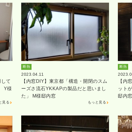
断熱
断熱
2023.04.11
2023.0
用して
【内窓DIY】東京都「構造・開閉のスム
【内窓
 Y様
ーズさ流石YKKAPの製品だと思いまし
ットが
た」 M様邸内窓
邸内
と見る
もっと見る