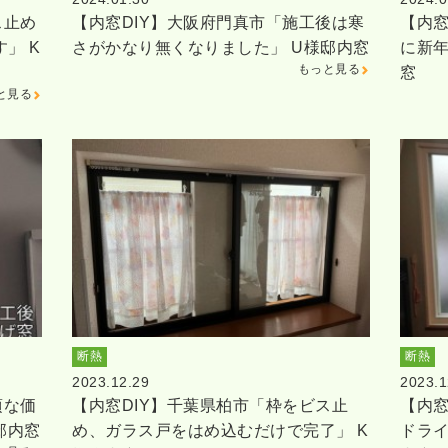
ス止め
【内窓DIY】大阪府門真市「施工後は寒
【内窓
」 K
さがかなり無くなりました」 U様邸内窓
に新年
もっと見る
窓
と見る
断熱
断熱
2023.12.29
2023.1
頃な価
【内窓DIY】千葉県柏市「枠をビス止
【内窓
邸内窓
め、ガラス戸をはめ込むだけで完了」 K
ドライ