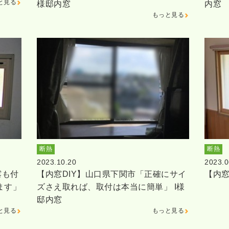
と見る
様邸内窓
内窓
もっと見る
断熱
断熱
2023.10.20
2023.0
露も付
【内窓DIY】山口県下関市「正確にサイ
【内窓
ます」
ズさえ取れば、取付は本当に簡単」 I様
邸内窓
と見る
もっと見る