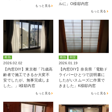
ルに」O様邸内窓
もっと見る
もっと見る
断熱
断熱
和室
2026.02.02
2026.01.19
【内窓DIY】東京都「71歳高
【内窓DIY】奈良県「電動ド
齢者で施工できるか大変不
ライバーひとつで説明書に
安でしたが。無事完成しま
したがいスムーズに作業で
した。」I様邸内窓
きました」K様邸内窓
もっと見る
もっと見る