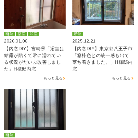
断熱
浴室
和室
断熱
2026.01.06
2025.12.21
【内窓DIY】宮崎県「浴室は
【内窓DIY】東京都八王子市
結露が酷くて常に濡れてい
「窓枠色との統一感も出て
る状況がだいぶ改善しまし
落ち着きました。」H様邸内
た」H様邸内窓
窓
もっと見る
もっと見る
断熱