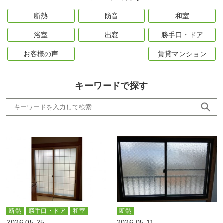
断熱
防音
和室
浴室
出窓
勝手口・ドア
お客様の声
賃貸マンション
キーワードで探す
断熱
勝手口・ドア
和室
断熱
2026.05.25
2026.05.11