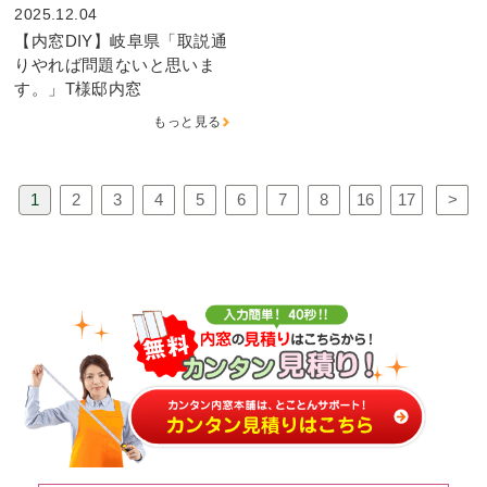
2025.12.04
【内窓DIY】岐阜県「取説通
りやれば問題ないと思いま
す。」T様邸内窓
もっと見る
1
2
3
4
5
6
7
8
16
17
>