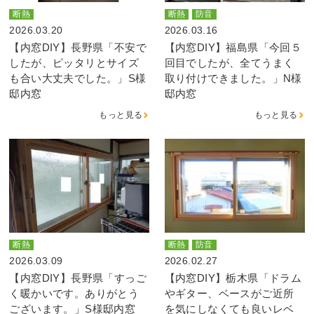
断熱
断熱
防音
2026.03.20
2026.03.16
【内窓DIY】長野県「不安で
【内窓DIY】福島県「今回５
したが、ピッタリとサイズ
回目でしたが、全てうまく
も合い大丈夫でした。」S様
取り付けできました。」N様
邸内窓
邸内窓
もっと見る
もっと見る
断熱
断熱
防音
2026.03.09
2026.02.27
【内窓DIY】長野県「すっご
【内窓DIY】栃木県「ドラム
く暖かいです。ありがとう
やギター、ベースがご近所
ございます。」S様邸内窓
を気にしなくても良いレベ