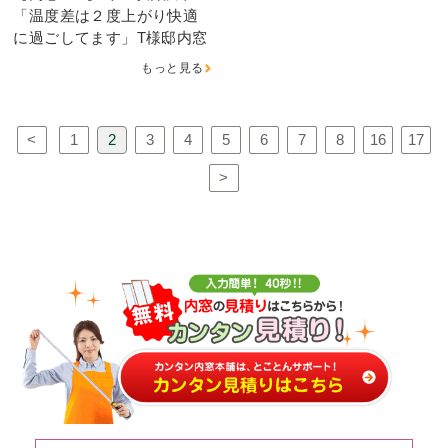
「温度差は２度上がり快適
に過ごしてます」T様邸内窓
もっと見る
<
1
2
3
4
5
6
7
8
16
17
>