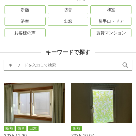
断熱
防音
和室
浴室
出窓
勝手口・ドア
お客様の声
賃貸マンション
キーワードで探す
断熱
防音
出窓
断熱
2025.11.30
2025.10.07