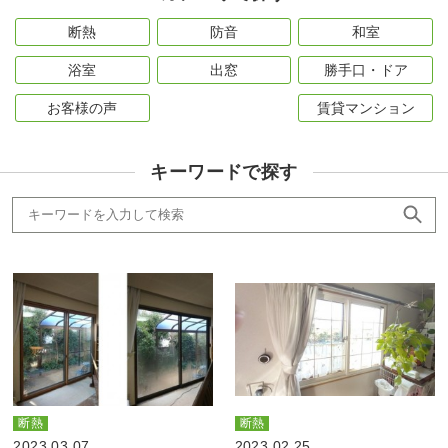
断熱
防音
和室
浴室
出窓
勝手口・ドア
お客様の声
賃貸マンション
キーワードで探す
断熱
断熱
2023.03.07
2023.02.25