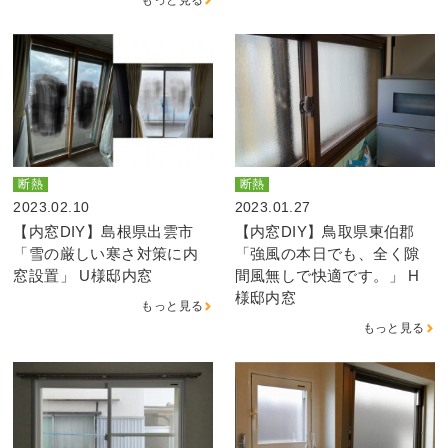
断熱
断熱
2023.02.10
2023.01.27
【内窓DIY】島根県出雲市
【内窓DIY】鳥取県東伯郡
「雪の厳しい寒さ対策に内
「強風の本日でも、全く隙
窓設置」 U様邸内窓
間風無しで快適です。」 H
様邸内窓
もっと見る
もっと見る