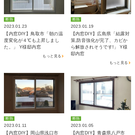
断熱
断熱
2023.01.23
2023.01.19
【内窓DIY】鳥取市「朝の温
【内窓DIY】広島県「結露対
度変化が４℃も上昇しまし
策,防音強化が完了、カビか
た。」 Y様邸内窓
ら解放されそうです!」 Y様
邸内窓
もっと見る
もっと見る
断熱
断熱
2023.01.11
2023.01.05
【内窓DIY】岡山県浅口市
【内窓DIY】青森県八戸市