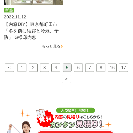
断熱
2022.11.12
【内窓DIY】東京都町田市
「冬を前に結露と冷気、予
防」 G様邸内窓
もっと見る
<
1
2
3
4
5
6
7
8
16
17
>