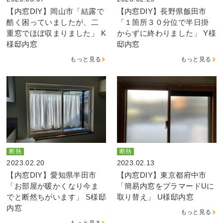
【内窓DIY】岡山市「結露で
【内窓DIY】長野県飯田市
酷く困っていましたが、二
「１箇所３０分位で半日掛
重窓でほぼ収まりました」 K
からずに終わりました」 Y様
様邸内窓
邸内窓
もっと見る
もっと見る
断熱
断熱
2023.02.20
2023.02.13
【内窓DIY】愛知県半田市
【内窓DIY】東京都府中市
「お部屋が暖かくなり今ま
「簡易内窓をプラマードUに
でと断然ちがいます」 S様邸
取り替え」 U様邸内窓
内窓
もっと見る
もっと見る