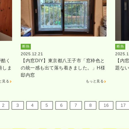
断熱
断熱
2025.12.21
2025.1
が酷く
【内窓DIY】東京都八王子市「窓枠色と
【内窓
善しま
の統一感も出て落ち着きました。」H様
題な
邸内窓
と見る
もっと見る
2
3
4
5
6
7
8
16
17