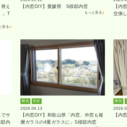
り替え
【内窓DIY】愛媛県 S様邸内窓
【内窓
もっと見る
。」T
交換
と見る
断熱
防音
断熱
2026.04.13
2026.0
単でサ
【内窓DIY】和歌山県「内窓、外窓も複
【内窓
様邸内
層ガラスの4重ガラスに」S様邸内窓