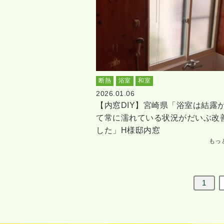
断熱
浴室
和室
2026.01.06
【内窓DIY】宮崎県「浴室は結露
て常に濡れている状況がだいぶ改
した」H様邸内窓
もっ
1