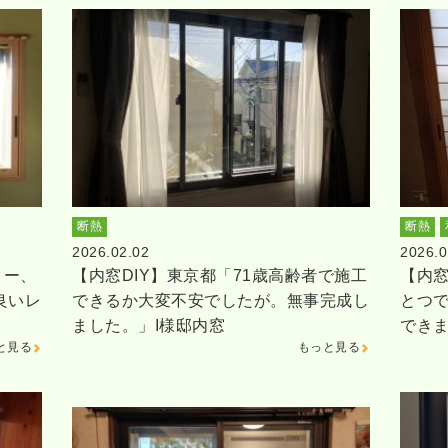
断熱
断熱
2026.02.02
2026.0
ター、
【内窓DIY】東京都「71歳高齢者で施工
【内窓
良いレ
できるか大変不安でしたが。無事完成し
とつ
ました。」I様邸内窓
でき
と見る
もっと見る