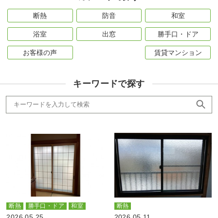
断熱
防音
和室
浴室
出窓
勝手口・ドア
お客様の声
賃貸マンション
キーワードで探す
断熱
勝手口・ドア
和室
断熱
2026.05.25
2026.05.11