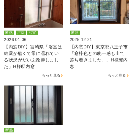
断熱
浴室
和室
断熱
2026.01.06
2025.12.21
【内窓DIY】宮崎県「浴室は
【内窓DIY】東京都八王子市
結露が酷くて常に濡れてい
「窓枠色との統一感も出て
る状況がだいぶ改善しまし
落ち着きました。」H様邸内
た」H様邸内窓
窓
もっと見る
もっと見る
断熱