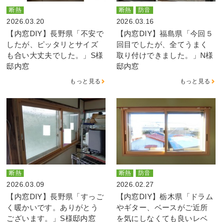
断熱
断熱
防音
2026.03.20
2026.03.16
【内窓DIY】長野県「不安で
【内窓DIY】福島県「今回５
したが、ピッタリとサイズ
回目でしたが、全てうまく
も合い大丈夫でした。」S様
取り付けできました。」N様
邸内窓
邸内窓
もっと見る
もっと見る
断熱
断熱
防音
2026.03.09
2026.02.27
【内窓DIY】長野県「すっご
【内窓DIY】栃木県「ドラム
く暖かいです。ありがとう
やギター、ベースがご近所
ございます。」S様邸内窓
を気にしなくても良いレベ