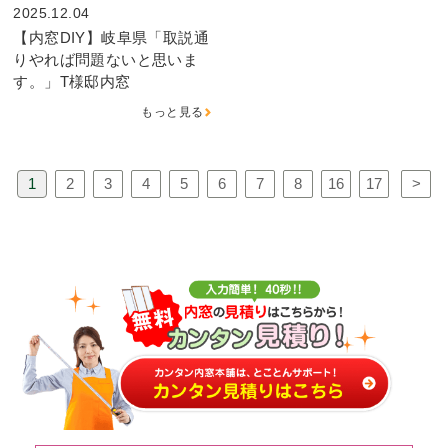
2025.12.04
【内窓DIY】岐阜県「取説通
りやれば問題ないと思いま
す。」T様邸内窓
もっと見る
1
2
3
4
5
6
7
8
16
17
>