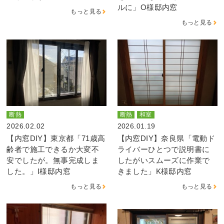
ルに」O様邸内窓
もっと見る
もっと見る
断熱
断熱
和室
2026.02.02
2026.01.19
【内窓DIY】東京都「71歳高
【内窓DIY】奈良県「電動ド
齢者で施工できるか大変不
ライバーひとつで説明書に
安でしたが。無事完成しま
したがいスムーズに作業で
した。」I様邸内窓
きました」K様邸内窓
もっと見る
もっと見る