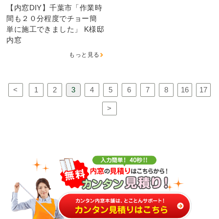
【内窓DIY】千葉市「作業時
間も２０分程度でチョー簡
単に施工できました」 K様邸
内窓
もっと見る
<
1
2
3
4
5
6
7
8
16
17
>