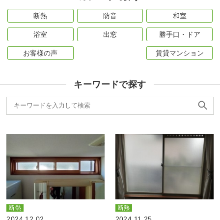
断熱
防音
和室
浴室
出窓
勝手口・ドア
お客様の声
賃貸マンション
キーワードで探す
断熱
断熱
2024.12.02
2024.11.25