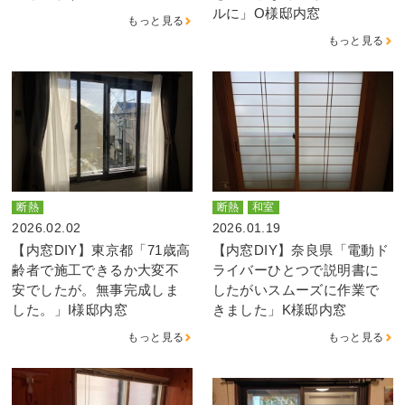
ルに」O様邸内窓
もっと見る
もっと見る
断熱
断熱
和室
2026.02.02
2026.01.19
【内窓DIY】東京都「71歳高
【内窓DIY】奈良県「電動ド
齢者で施工できるか大変不
ライバーひとつで説明書に
安でしたが。無事完成しま
したがいスムーズに作業で
した。」I様邸内窓
きました」K様邸内窓
もっと見る
もっと見る