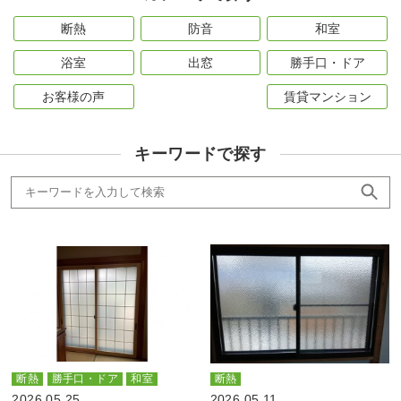
断熱
防音
和室
浴室
出窓
勝手口・ドア
お客様の声
賃貸マンション
キーワードで探す
断熱
勝手口・ドア
和室
断熱
2026.05.25
2026.05.11