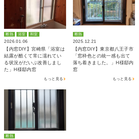
断熱
浴室
和室
断熱
2026.01.06
2025.12.21
【内窓DIY】宮崎県「浴室は
【内窓DIY】東京都八王子市
結露が酷くて常に濡れてい
「窓枠色との統一感も出て
る状況がだいぶ改善しまし
落ち着きました。」H様邸内
た」H様邸内窓
窓
もっと見る
もっと見る
断熱