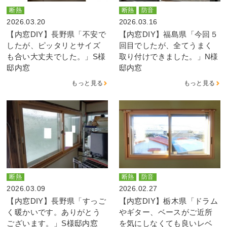
断熱
断熱
防音
2026.03.20
2026.03.16
【内窓DIY】長野県「不安で
【内窓DIY】福島県「今回５
したが、ピッタリとサイズ
回目でしたが、全てうまく
も合い大丈夫でした。」S様
取り付けできました。」N様
邸内窓
邸内窓
もっと見る
もっと見る
断熱
断熱
防音
2026.03.09
2026.02.27
【内窓DIY】長野県「すっご
【内窓DIY】栃木県「ドラム
く暖かいです。ありがとう
やギター、ベースがご近所
ございます。」S様邸内窓
を気にしなくても良いレベ