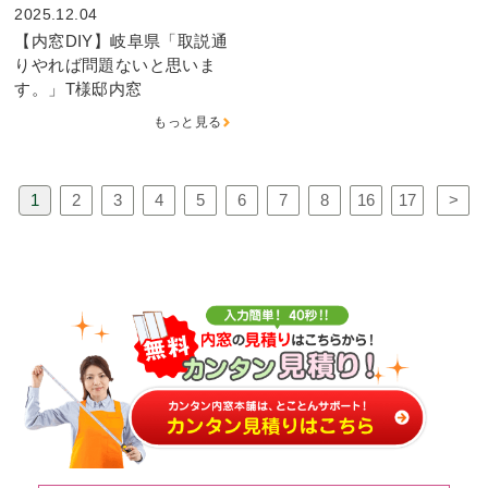
2025.12.04
【内窓DIY】岐阜県「取説通
りやれば問題ないと思いま
す。」T様邸内窓
もっと見る
1
2
3
4
5
6
7
8
16
17
>