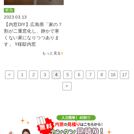
断熱
2023.03.13
【内窓DIY】広島県「家の７
割が二重窓化し、静かで寒
くない家になりつつありま
す」 Y様邸内窓
もっと見る
<
1
2
3
4
5
6
7
8
16
17
>