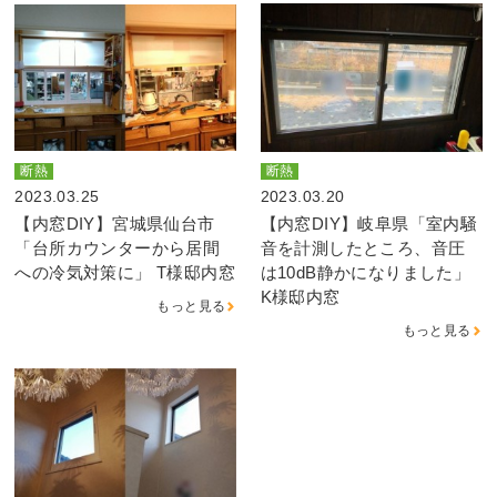
断熱
断熱
2023.03.25
2023.03.20
【内窓DIY】宮城県仙台市
【内窓DIY】岐阜県「室内騒
「台所カウンターから居間
音を計測したところ、音圧
への冷気対策に」 T様邸内窓
は10dB静かになりました」
K様邸内窓
もっと見る
もっと見る