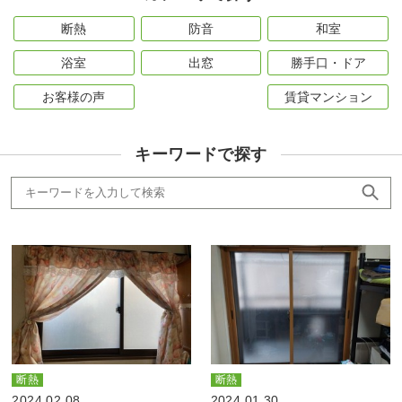
断熱
防音
和室
浴室
出窓
勝手口・ドア
お客様の声
賃貸マンション
キーワードで探す
断熱
断熱
2024.02.08
2024.01.30