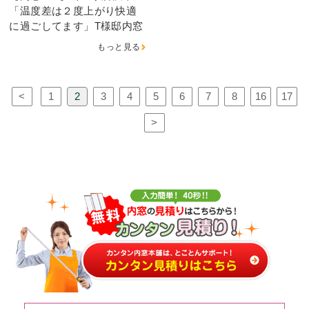
「温度差は２度上がり快適
に過ごしてます」T様邸内窓
もっと見る
<
1
2
3
4
5
6
7
8
16
17
>