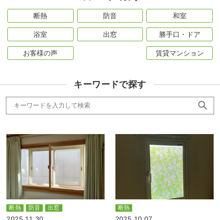
断熱
防音
和室
浴室
出窓
勝手口・ドア
お客様の声
賃貸マンション
キーワードで探す
断熱
防音
出窓
断熱
2025.11.30
2025.10.07