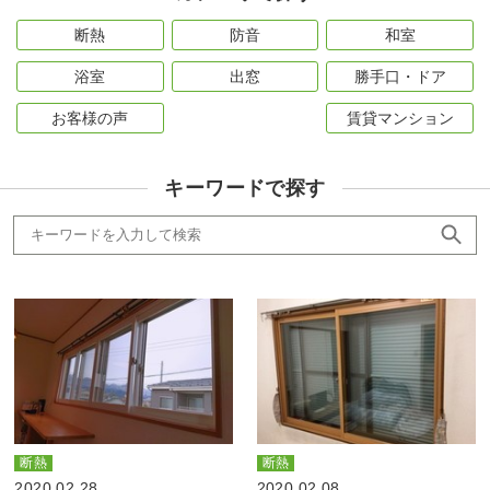
断熱
防音
和室
浴室
出窓
勝手口・ドア
お客様の声
賃貸マンション
キーワードで探す
断熱
断熱
2020.02.28
2020.02.08