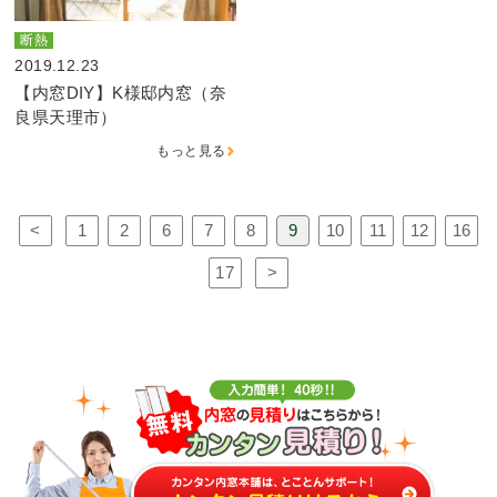
断熱
2019.12.23
【内窓DIY】K様邸内窓（奈
良県天理市）
もっと見る
<
1
2
6
7
8
9
10
11
12
16
17
>