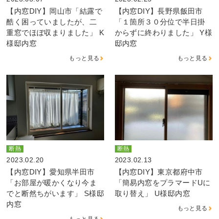
【内窓DIY】岡山市「結露で
【内窓DIY】長野県飯田市
酷く困っていましたが、二
「１箇所３０分位で半日掛
重窓でほぼ収まりました」 K
からずに終わりました」 Y様
様邸内窓
邸内窓
もっと見る
もっと見る
断熱
断熱
2023.02.20
2023.02.13
【内窓DIY】愛知県半田市
【内窓DIY】東京都府中市
「お部屋が暖かくなり今ま
「簡易内窓をプラマードUに
でと断然ちがいます」 S様邸
取り替え」 U様邸内窓
内窓
もっと見る
もっと見る