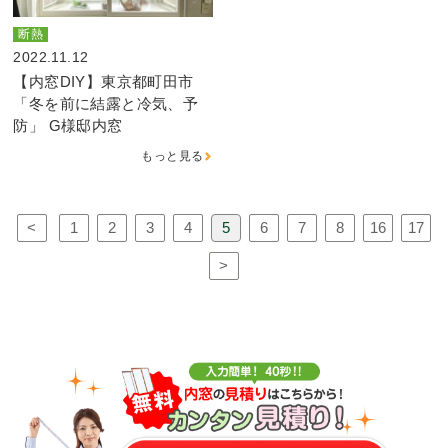
断熱
2022.11.12
【内窓DIY】東京都町田市
「冬を前に結露と冷気、予
防」 G様邸内窓
もっと見る
<
1
2
3
4
5
6
7
8
16
17
>