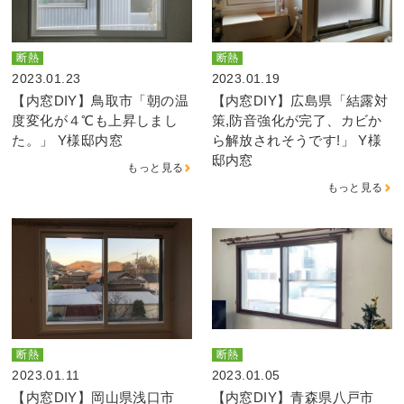
断熱
断熱
2023.01.23
2023.01.19
【内窓DIY】鳥取市「朝の温
【内窓DIY】広島県「結露対
度変化が４℃も上昇しまし
策,防音強化が完了、カビか
た。」 Y様邸内窓
ら解放されそうです!」 Y様
邸内窓
もっと見る
もっと見る
断熱
断熱
2023.01.11
2023.01.05
【内窓DIY】岡山県浅口市
【内窓DIY】青森県八戸市