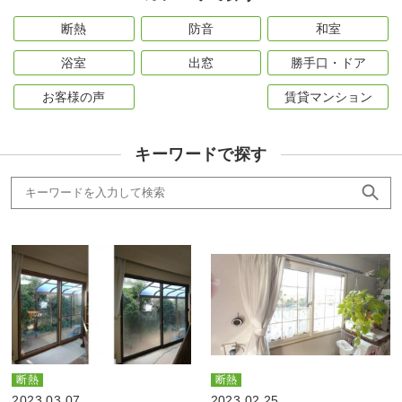
断熱
防音
和室
浴室
出窓
勝手口・ドア
お客様の声
賃貸マンション
キーワードで探す
断熱
断熱
2023.03.07
2023.02.25