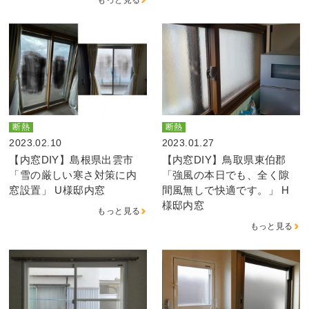
断熱
断熱
2023.02.10
2023.01.27
【内窓DIY】島根県出雲市
【内窓DIY】鳥取県東伯郡
「雪の厳しい寒さ対策に内
「強風の本日でも、全く隙
窓設置」 U様邸内窓
間風無しで快適です。」 H
様邸内窓
もっと見る
もっと見る