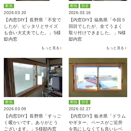
断熱
断熱
防音
2026.03.20
2026.03.16
【内窓DIY】長野県「不安で
【内窓DIY】福島県「今回５
したが、ピッタリとサイズ
回目でしたが、全てうまく
も合い大丈夫でした。」S様
取り付けできました。」N様
邸内窓
邸内窓
もっと見る
もっと見る
断熱
断熱
防音
2026.03.09
2026.02.27
【内窓DIY】長野県「すっご
【内窓DIY】栃木県「ドラム
く暖かいです。ありがとう
やギター、ベースがご近所
ございます。」S様邸内窓
を気にしなくても良いレベ