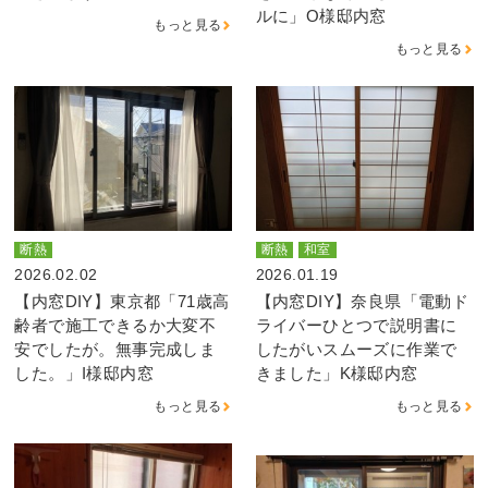
ルに」O様邸内窓
もっと見る
もっと見る
断熱
断熱
和室
2026.02.02
2026.01.19
【内窓DIY】東京都「71歳高
【内窓DIY】奈良県「電動ド
齢者で施工できるか大変不
ライバーひとつで説明書に
安でしたが。無事完成しま
したがいスムーズに作業で
した。」I様邸内窓
きました」K様邸内窓
もっと見る
もっと見る