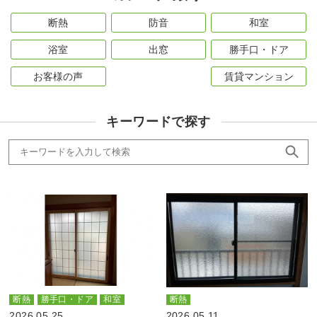
断熱
防音
和室
浴室
出窓
勝手口・ドア
お客様の声
賃貸マンション
キーワードで探す
断熱
勝手口・ドア
和室
断熱
2026.05.25
2026.05.11