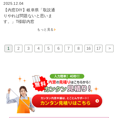
2025.12.04
【内窓DIY】岐阜県「取説通
りやれば問題ないと思いま
す。」T様邸内窓
もっと見る
1
2
3
4
5
6
7
8
16
17
>