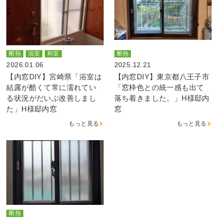
断熱
浴室
和室
断熱
2026.01.06
2025.12.21
【内窓DIY】宮崎県「浴室は
【内窓DIY】東京都八王子市
結露が酷くて常に濡れてい
「窓枠色との統一感も出て
る状況がだいぶ改善しまし
落ち着きました。」H様邸内
た」H様邸内窓
窓
もっと見る
もっと見る
断熱