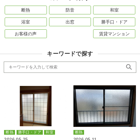
断熱
防音
和室
浴室
出窓
勝手口・ドア
お客様の声
賃貸マンション
キーワードで探す
断熱
勝手口・ドア
和室
断熱
2026.05.25
2026.05.11