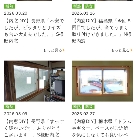
断熱
断熱
防音
2026.03.20
2026.03.16
【内窓DIY】長野県「不安で
【内窓DIY】福島県「今回５
したが、ピッタリとサイズ
回目でしたが、全てうまく
も合い大丈夫でした。」S様
取り付けできました。」N様
邸内窓
邸内窓
もっと見る
もっと見る
断熱
断熱
防音
2026.03.09
2026.02.27
【内窓DIY】長野県「すっご
【内窓DIY】栃木県「ドラム
く暖かいです。ありがとう
やギター、ベースがご近所
ございます。」S様邸内窓
を気にしなくても良いレベ