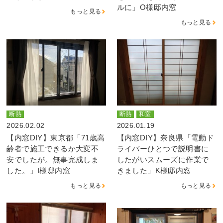
ルに」O様邸内窓
もっと見る
もっと見る
断熱
断熱
和室
2026.02.02
2026.01.19
【内窓DIY】東京都「71歳高
【内窓DIY】奈良県「電動ド
齢者で施工できるか大変不
ライバーひとつで説明書に
安でしたが。無事完成しま
したがいスムーズに作業で
した。」I様邸内窓
きました」K様邸内窓
もっと見る
もっと見る