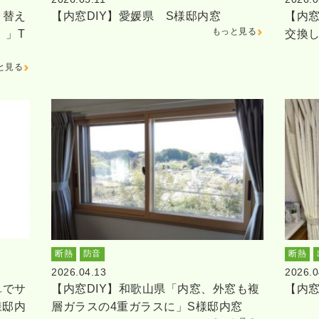
り替え
【内窓DIY】愛媛県 S様邸内窓
【内窓
もっと見る
。」T
交換
と見る
断熱
防音
断熱
2026.04.13
2026.0
単でサ
【内窓DIY】和歌山県「内窓、外窓も複
【内窓
様邸内
層ガラスの4重ガラスに」S様邸内窓