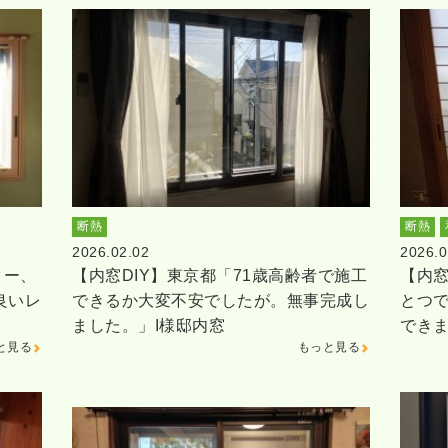
断熱
断熱
2026.02.02
2026.0
ター、
【内窓DIY】東京都「71歳高齢者で施工
【内窓
良いレ
できるか大変不安でしたが。無事完成し
とつ
ました。」I様邸内窓
でき
と見る
もっと見る