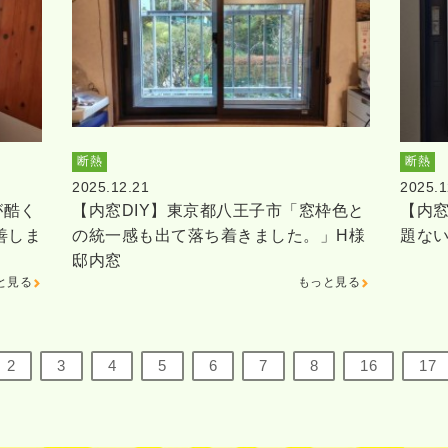
断熱
断熱
2025.12.21
2025.1
が酷く
【内窓DIY】東京都八王子市「窓枠色と
【内窓
善しま
の統一感も出て落ち着きました。」H様
題な
邸内窓
と見る
もっと見る
2
3
4
5
6
7
8
16
17