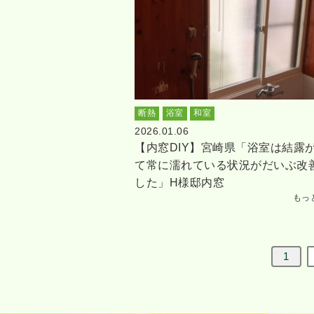
断熱
浴室
和室
2026.01.06
【内窓DIY】宮崎県「浴室は結露
て常に濡れている状況がだいぶ改
した」H様邸内窓
もっ
1