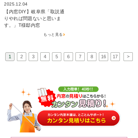
2025.12.04
【内窓DIY】岐阜県「取説通
りやれば問題ないと思いま
す。」T様邸内窓
もっと見る
1
2
3
4
5
6
7
8
16
17
>