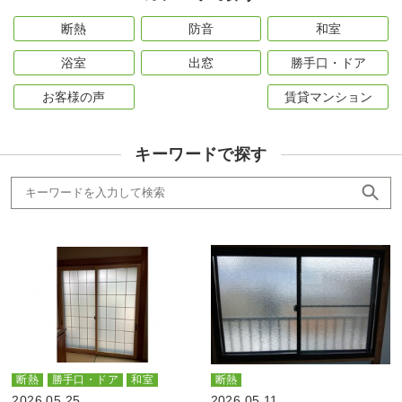
断熱
防音
和室
浴室
出窓
勝手口・ドア
お客様の声
賃貸マンション
キーワードで探す
断熱
勝手口・ドア
和室
断熱
2026.05.25
2026.05.11