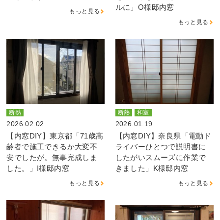
ルに」O様邸内窓
もっと見る
もっと見る
断熱
断熱
和室
2026.02.02
2026.01.19
【内窓DIY】東京都「71歳高
【内窓DIY】奈良県「電動ド
齢者で施工できるか大変不
ライバーひとつで説明書に
安でしたが。無事完成しま
したがいスムーズに作業で
した。」I様邸内窓
きました」K様邸内窓
もっと見る
もっと見る