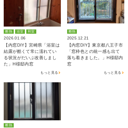
断熱
浴室
和室
断熱
2026.01.06
2025.12.21
【内窓DIY】宮崎県「浴室は
【内窓DIY】東京都八王子市
結露が酷くて常に濡れてい
「窓枠色との統一感も出て
る状況がだいぶ改善しまし
落ち着きました。」H様邸内
た」H様邸内窓
窓
もっと見る
もっと見る
断熱