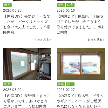
断熱
断熱
防音
2026.03.20
2026.03.16
【内窓DIY】長野県「不安で
【内窓DIY】福島県「今回５
したが、ピッタリとサイズ
回目でしたが、全てうまく
も合い大丈夫でした。」S様
取り付けできました。」N様
邸内窓
邸内窓
もっと見る
もっと見る
断熱
断熱
防音
2026.03.09
2026.02.27
【内窓DIY】長野県「すっご
【内窓DIY】栃木県「ドラム
く暖かいです。ありがとう
やギター、ベースがご近所
ございます。」S様邸内窓
を気にしなくても良いレベ