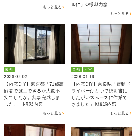
ルに」O様邸内窓
もっと見る
もっと見る
断熱
断熱
和室
2026.02.02
2026.01.19
【内窓DIY】東京都「71歳高
【内窓DIY】奈良県「電動ド
齢者で施工できるか大変不
ライバーひとつで説明書に
安でしたが。無事完成しま
したがいスムーズに作業で
した。」I様邸内窓
きました」K様邸内窓
もっと見る
もっと見る