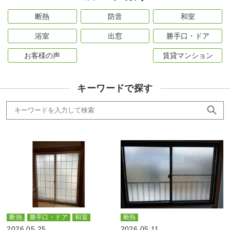
断熱
防音
和室
浴室
出窓
勝手口・ドア
お客様の声
賃貸マンション
キーワードで探す
断熱
勝手口・ドア
和室
断熱
2026.05.25
2026.05.11