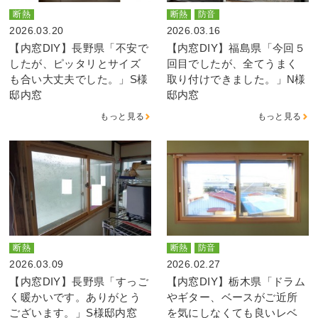
断熱
断熱
防音
2026.03.20
2026.03.16
【内窓DIY】長野県「不安で
【内窓DIY】福島県「今回５
したが、ピッタリとサイズ
回目でしたが、全てうまく
も合い大丈夫でした。」S様
取り付けできました。」N様
邸内窓
邸内窓
もっと見る
もっと見る
断熱
断熱
防音
2026.03.09
2026.02.27
【内窓DIY】長野県「すっご
【内窓DIY】栃木県「ドラム
く暖かいです。ありがとう
やギター、ベースがご近所
ございます。」S様邸内窓
を気にしなくても良いレベ