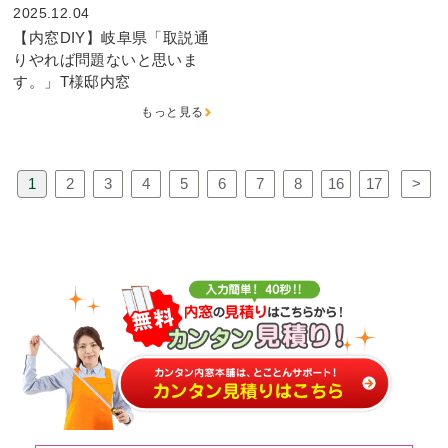
2025.12.04
【内窓DIY】岐阜県「取説通
りやれば問題ないと思いま
す。」T様邸内窓
もっと見る
1
2
3
4
5
6
7
8
16
17
>