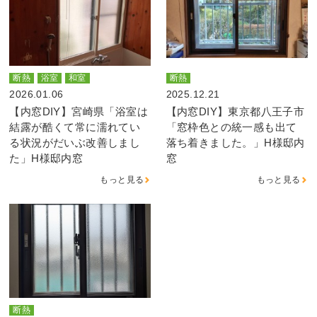
断熱
浴室
和室
断熱
2026.01.06
2025.12.21
【内窓DIY】宮崎県「浴室は
【内窓DIY】東京都八王子市
結露が酷くて常に濡れてい
「窓枠色との統一感も出て
る状況がだいぶ改善しまし
落ち着きました。」H様邸内
た」H様邸内窓
窓
もっと見る
もっと見る
断熱