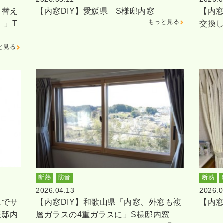
り替え
【内窓DIY】愛媛県 S様邸内窓
【内窓
もっと見る
。」T
交換
と見る
断熱
防音
断熱
2026.04.13
2026.0
単でサ
【内窓DIY】和歌山県「内窓、外窓も複
【内窓
様邸内
層ガラスの4重ガラスに」S様邸内窓