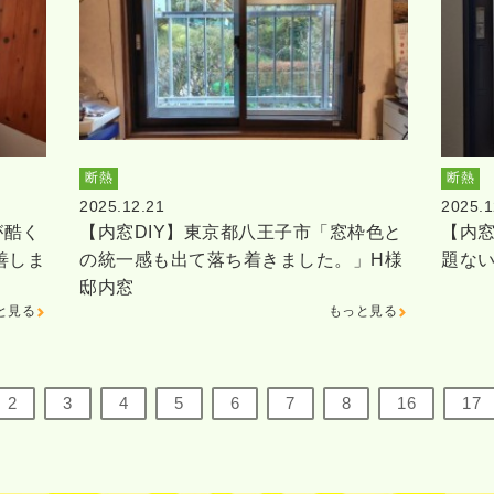
断熱
断熱
2025.12.21
2025.1
が酷く
【内窓DIY】東京都八王子市「窓枠色と
【内窓
善しま
の統一感も出て落ち着きました。」H様
題な
邸内窓
と見る
もっと見る
2
3
4
5
6
7
8
16
17