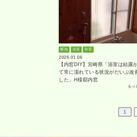
断熱
浴室
和室
2026.01.06
【内窓DIY】宮崎県「浴室は結露
て常に濡れている状況がだいぶ改
した」H様邸内窓
もっ
1