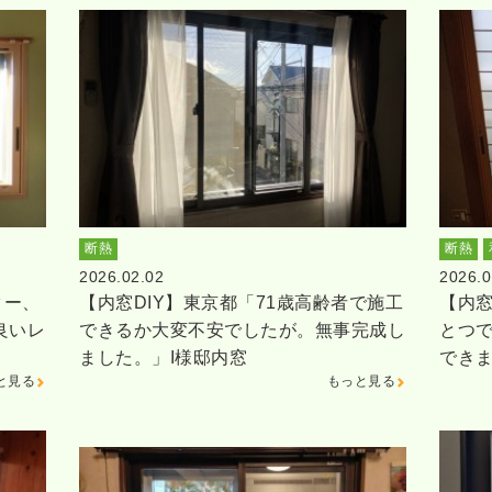
断熱
断熱
2026.02.02
2026.0
ター、
【内窓DIY】東京都「71歳高齢者で施工
【内窓
良いレ
できるか大変不安でしたが。無事完成し
とつ
ました。」I様邸内窓
でき
と見る
もっと見る