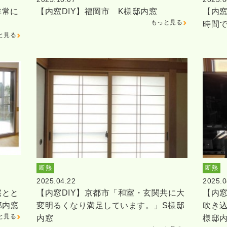
非常に
【内窓DIY】福岡市 K様邸内窓
【内窓
もっと見る
時間
と見る
断熱
断熱
2025.04.22
2025.0
宅とと
【内窓DIY】京都市「和室・玄関共に大
【内窓
邸内窓
変明るくなり満足しています。」S様邸
吹き
と見る
内窓
様邸