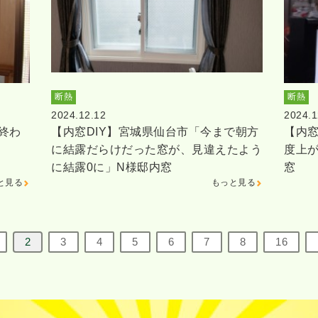
断熱
断熱
2024.12.12
2024.1
終わ
【内窓DIY】宮城県仙台市「今まで朝方
【内窓
に結露だらけだった窓が、見違えたよう
度上
に結露0に」N様邸内窓
窓
と見る
もっと見る
2
3
4
5
6
7
8
16