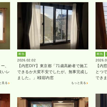
断熱
断熱
2026.02.02
2026.0
ター、
【内窓DIY】東京都「71歳高齢者で施工
【内窓
良いレ
できるか大変不安でしたが。無事完成し
とつ
ました。」I様邸内窓
でき
と見る
もっと見る