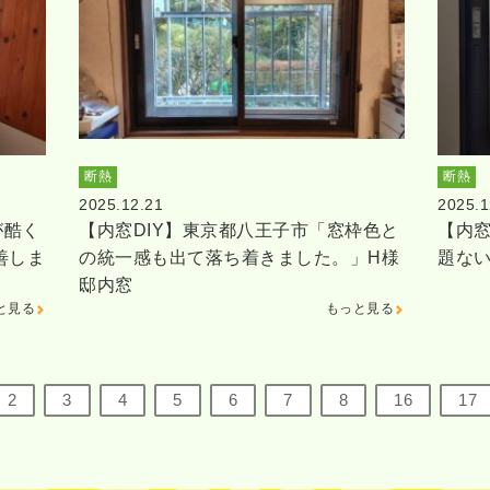
断熱
断熱
2025.12.21
2025.1
が酷く
【内窓DIY】東京都八王子市「窓枠色と
【内窓
善しま
の統一感も出て落ち着きました。」H様
題な
邸内窓
と見る
もっと見る
2
3
4
5
6
7
8
16
17