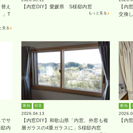
り替え
【内窓DIY】愛媛県 S様邸内窓
【内窓
もっと見る
。」T
交換
と見る
断熱
防音
断熱
2026.04.13
2026.0
単でサ
【内窓DIY】和歌山県「内窓、外窓も複
【内窓
様邸内
層ガラスの4重ガラスに」S様邸内窓