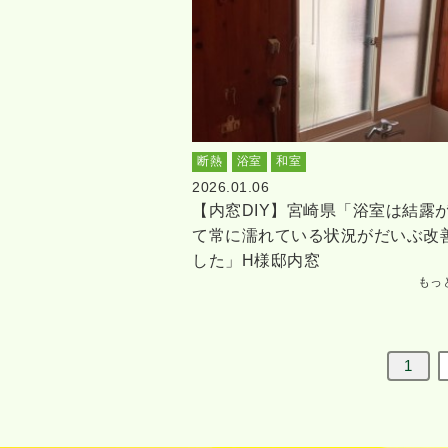
断熱
浴室
和室
2026.01.06
【内窓DIY】宮崎県「浴室は結露
て常に濡れている状況がだいぶ改
した」H様邸内窓
もっ
1