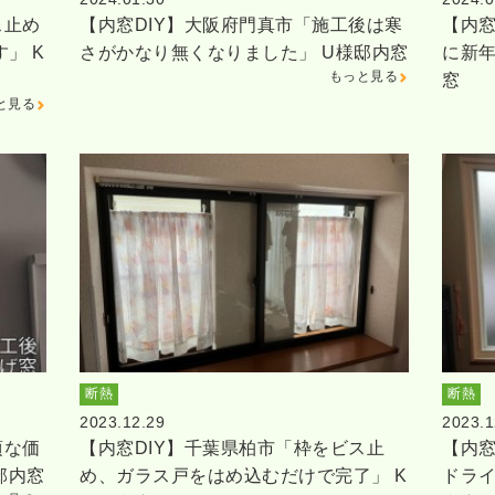
ス止め
【内窓DIY】大阪府門真市「施工後は寒
【内窓
」 K
さがかなり無くなりました」 U様邸内窓
に新年
もっと見る
窓
と見る
断熱
断熱
2023.12.29
2023.1
頃な価
【内窓DIY】千葉県柏市「枠をビス止
【内窓
邸内窓
め、ガラス戸をはめ込むだけで完了」 K
ドライ