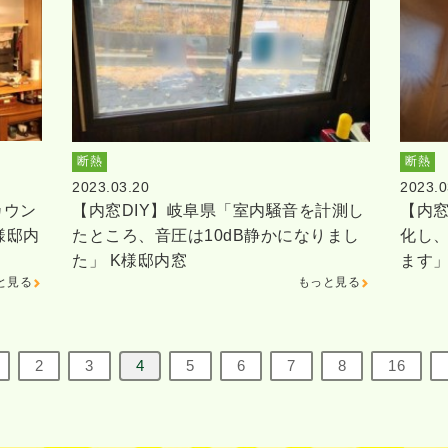
断熱
断熱
2023.03.20
2023.0
カウン
【内窓DIY】岐阜県「室内騒音を計測し
【内窓
様邸内
たところ、音圧は10dB静かになりまし
化し
た」 K様邸内窓
ます」
と見る
もっと見る
2
3
4
5
6
7
8
16