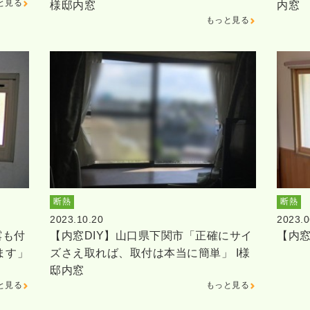
と見る
様邸内窓
内窓
もっと見る
断熱
断熱
2023.10.20
2023.0
露も付
【内窓DIY】山口県下関市「正確にサイ
【内窓
ます」
ズさえ取れば、取付は本当に簡単」 I様
邸内窓
と見る
もっと見る