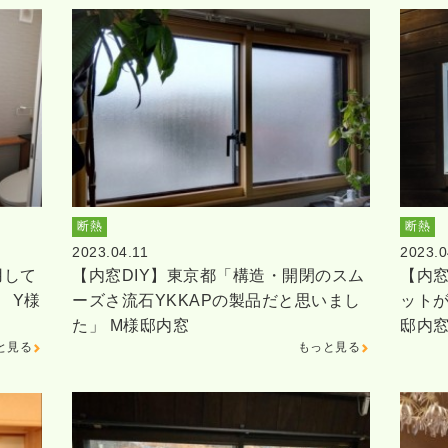
断熱
断熱
2023.04.11
2023.0
用して
【内窓DIY】東京都「構造・開閉のスム
【内窓
 Y様
ーズさ流石YKKAPの製品だと思いまし
ットが
た」 M様邸内窓
邸内
と見る
もっと見る