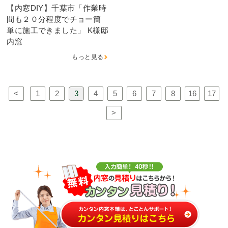
【内窓DIY】千葉市「作業時
間も２０分程度でチョー簡
単に施工できました」 K様邸
内窓
もっと見る
<
1
2
3
4
5
6
7
8
16
17
>