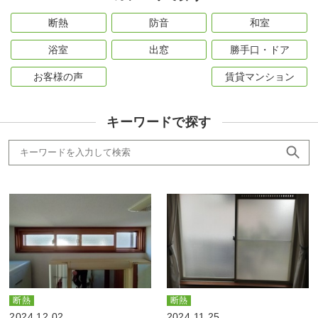
断熱
防音
和室
浴室
出窓
勝手口・ドア
お客様の声
賃貸マンション
キーワードで探す
断熱
断熱
2024.12.02
2024.11.25