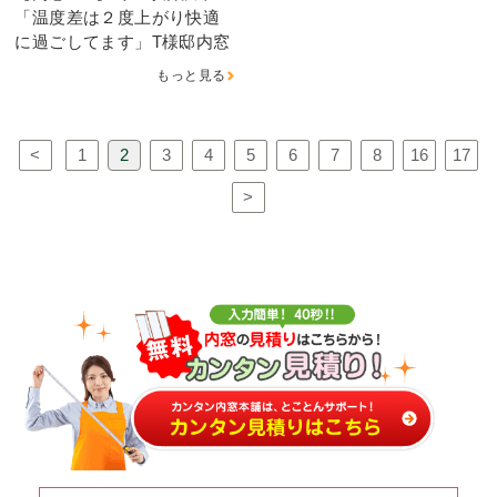
「温度差は２度上がり快適
に過ごしてます」T様邸内窓
もっと見る
<
1
2
3
4
5
6
7
8
16
17
>