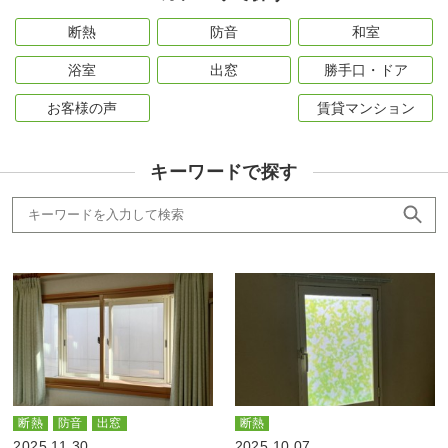
断熱
防音
和室
浴室
出窓
勝手口・ドア
お客様の声
賃貸マンション
キーワードで探す
断熱
防音
出窓
断熱
2025.11.30
2025.10.07