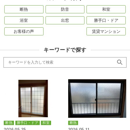
断熱
防音
和室
浴室
出窓
勝手口・ドア
お客様の声
賃貸マンション
キーワードで探す
断熱
勝手口・ドア
和室
断熱
2026.05.25
2026.05.11