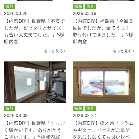
断熱
断熱
防音
2026.03.20
2026.03.16
【内窓DIY】長野県「不安で
【内窓DIY】福島県「今回５
したが、ピッタリとサイズ
回目でしたが、全てうまく
も合い大丈夫でした。」S様
取り付けできました。」N様
邸内窓
邸内窓
もっと見る
もっと見る
断熱
断熱
防音
2026.03.09
2026.02.27
【内窓DIY】長野県「すっご
【内窓DIY】栃木県「ドラム
く暖かいです。ありがとう
やギター、ベースがご近所
ございます。」S様邸内窓
を気にしなくても良いレベ