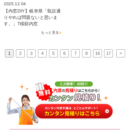
2025.12.04
【内窓DIY】岐阜県「取説通
りやれば問題ないと思いま
す。」T様邸内窓
もっと見る
1
2
3
4
5
6
7
8
16
17
>