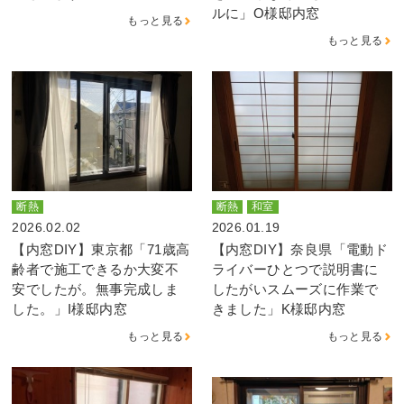
ルに」O様邸内窓
もっと見る
もっと見る
断熱
断熱
和室
2026.02.02
2026.01.19
【内窓DIY】東京都「71歳高
【内窓DIY】奈良県「電動ド
齢者で施工できるか大変不
ライバーひとつで説明書に
安でしたが。無事完成しま
したがいスムーズに作業で
した。」I様邸内窓
きました」K様邸内窓
もっと見る
もっと見る