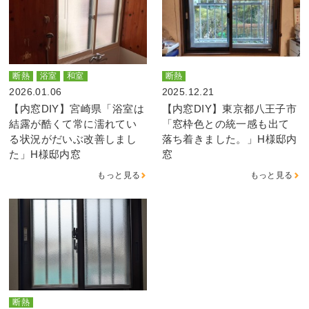
断熱
浴室
和室
断熱
2026.01.06
2025.12.21
【内窓DIY】宮崎県「浴室は
【内窓DIY】東京都八王子市
結露が酷くて常に濡れてい
「窓枠色との統一感も出て
る状況がだいぶ改善しまし
落ち着きました。」H様邸内
た」H様邸内窓
窓
もっと見る
もっと見る
断熱