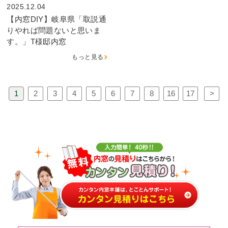
2025.12.04
【内窓DIY】岐阜県「取説通
りやれば問題ないと思いま
す。」T様邸内窓
もっと見る
1
2
3
4
5
6
7
8
16
17
>