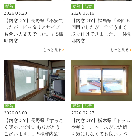
断熱
断熱
防音
2026.03.20
2026.03.16
【内窓DIY】長野県「不安で
【内窓DIY】福島県「今回５
したが、ピッタリとサイズ
回目でしたが、全てうまく
も合い大丈夫でした。」S様
取り付けできました。」N様
邸内窓
邸内窓
もっと見る
もっと見る
断熱
断熱
防音
2026.03.09
2026.02.27
【内窓DIY】長野県「すっご
【内窓DIY】栃木県「ドラム
く暖かいです。ありがとう
やギター、ベースがご近所
ございます。」S様邸内窓
を気にしなくても良いレベ