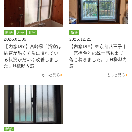
断熱
浴室
和室
断熱
2026.01.06
2025.12.21
【内窓DIY】宮崎県「浴室は
【内窓DIY】東京都八王子市
結露が酷くて常に濡れてい
「窓枠色との統一感も出て
る状況がだいぶ改善しまし
落ち着きました。」H様邸内
た」H様邸内窓
窓
もっと見る
もっと見る
断熱