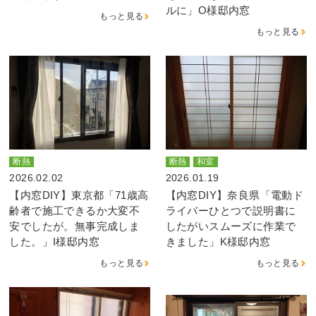
ルに」O様邸内窓
もっと見る
もっと見る
断熱
断熱
和室
2026.02.02
2026.01.19
【内窓DIY】東京都「71歳高
【内窓DIY】奈良県「電動ド
齢者で施工できるか大変不
ライバーひとつで説明書に
安でしたが。無事完成しま
したがいスムーズに作業で
した。」I様邸内窓
きました」K様邸内窓
もっと見る
もっと見る