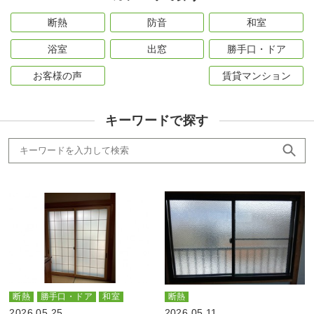
断熱
防音
和室
浴室
出窓
勝手口・ドア
お客様の声
賃貸マンション
キーワードで探す
断熱
勝手口・ドア
和室
断熱
2026.05.25
2026.05.11