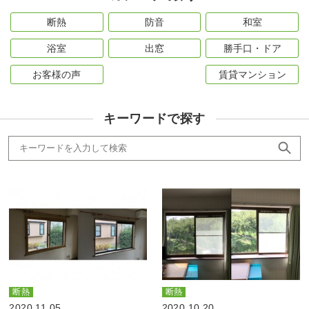
断熱
防音
和室
浴室
出窓
勝手口・ドア
お客様の声
賃貸マンション
キーワードで探す
断熱
断熱
2020.11.05
2020.10.20