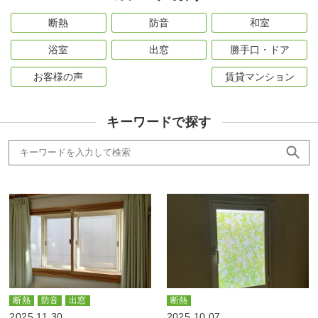
断熱
防音
和室
浴室
出窓
勝手口・ドア
お客様の声
賃貸マンション
キーワードで探す
断熱
防音
出窓
断熱
2025.11.30
2025.10.07