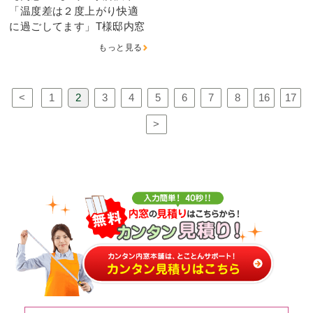
「温度差は２度上がり快適
に過ごしてます」T様邸内窓
もっと見る
<
1
2
3
4
5
6
7
8
16
17
>