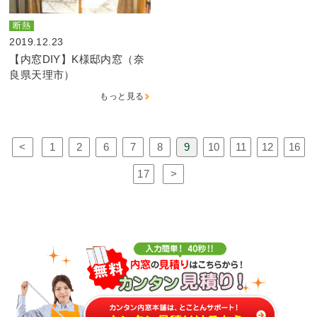
断熱
2019.12.23
【内窓DIY】K様邸内窓（奈
良県天理市）
もっと見る
<
1
2
6
7
8
9
10
11
12
16
17
>