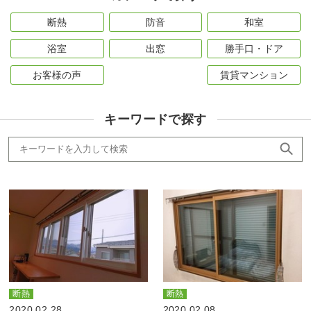
断熱
防音
和室
浴室
出窓
勝手口・ドア
お客様の声
賃貸マンション
キーワードで探す
断熱
断熱
2020.02.28
2020.02.08