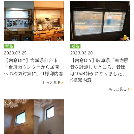
断熱
断熱
2023.03.25
2023.03.20
【内窓DIY】宮城県仙台市
【内窓DIY】岐阜県「室内騒
「台所カウンターから居間
音を計測したところ、音圧
への冷気対策に」 T様邸内窓
は10dB静かになりました」
K様邸内窓
もっと見る
もっと見る