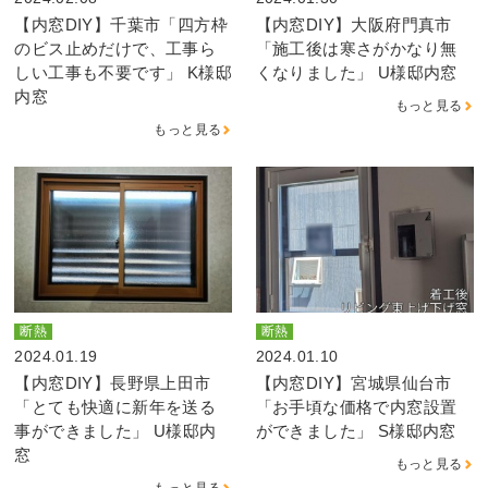
【内窓DIY】千葉市「四方枠
【内窓DIY】大阪府門真市
のビス止めだけで、工事ら
「施工後は寒さがかなり無
しい工事も不要です」 K様邸
くなりました」 U様邸内窓
内窓
もっと見る
もっと見る
断熱
断熱
2024.01.19
2024.01.10
【内窓DIY】長野県上田市
【内窓DIY】宮城県仙台市
「とても快適に新年を送る
「お手頃な価格で内窓設置
事ができました」 U様邸内
ができました」 S様邸内窓
窓
もっと見る
もっと見る