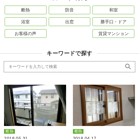
断熱
防音
和室
浴室
出窓
勝手口・ドア
お客様の声
賃貸マンション
キーワードで探す
断熱
断熱
2018.05.31
2018.04.17