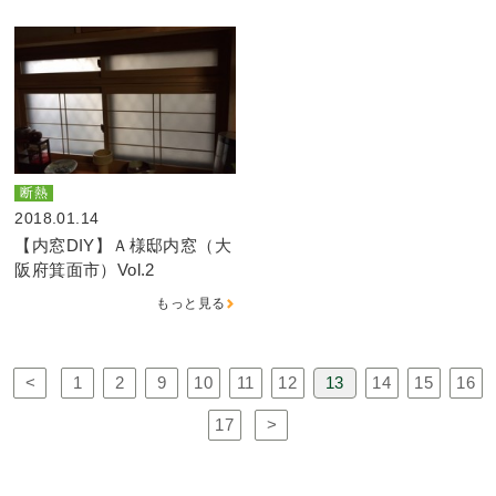
断熱
2018.01.14
【内窓DIY】Ａ様邸内窓（大
阪府箕面市）Vol.2
もっと見る
<
1
2
9
10
11
12
13
14
15
16
17
>