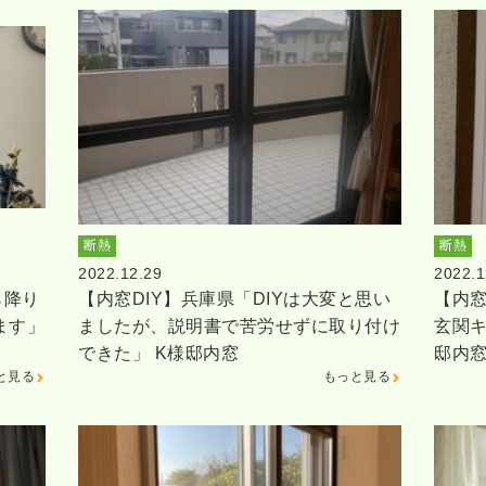
断熱
断熱
2022.12.29
2022.1
ら降り
【内窓DIY】兵庫県「DIYは大変と思い
【内窓
ます」
ましたが、説明書で苦労せずに取り付け
玄関キ
できた」 K様邸内窓
邸内
と見る
もっと見る