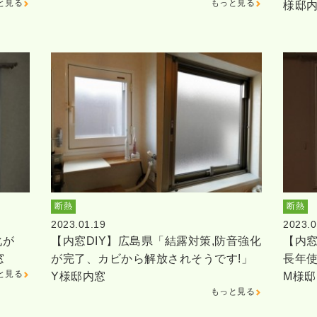
と見る
もっと見る
様邸
断熱
断熱
2023.01.19
2023.0
化が
【内窓DIY】広島県「結露対策,防音強化
【内窓
窓
が完了、カビから解放されそうです!」
長年
と見る
Y様邸内窓
M様邸
もっと見る