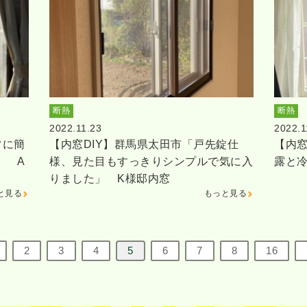
断熱
断熱
2022.11.23
2022.1
常に簡
【内窓DIY】群馬県太田市「戸先錠仕
【内窓
」 A
様、見た目もすっきりシンプルで気に入
露と冷
りました」 K様邸内窓
と見る
もっと見る
2
3
4
5
6
7
8
16