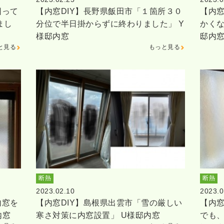
困って
【内窓DIY】長野県飯田市「１箇所３０
【内窓
まし
分位で半日掛からずに終わりました」 Y
かくな
様邸内窓
邸内
と見る
もっと見る
断熱
断熱
2023.02.10
2023.0
内窓を
【内窓DIY】島根県出雲市「雪の厳しい
【内窓
内窓
寒さ対策に内窓設置」 U様邸内窓
でも、