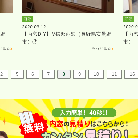
断熱
断熱
2020.03.12
2020.0
茅野
【内窓DIY】M様邸内窓（長野県安曇野
【内窓
市）②
市）
と見る
もっと見る
2
5
6
7
8
9
10
11
16