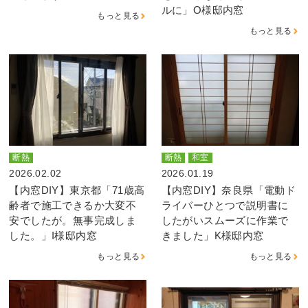
ルに」O様邸内窓
もっと見る
もっと見る
断熱
断熱
和室
2026.02.02
2026.01.19
【内窓DIY】東京都「71歳高
【内窓DIY】奈良県「電動ド
齢者で施工できるか大変不
ライバーひとつで説明書に
安でしたが。無事完成しま
したがいスムーズに作業で
した。」I様邸内窓
きました」K様邸内窓
もっと見る
もっと見る