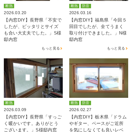
断熱
断熱
防音
2026.03.20
2026.03.16
【内窓DIY】長野県「不安で
【内窓DIY】福島県「今回５
したが、ピッタリとサイズ
回目でしたが、全てうまく
も合い大丈夫でした。」S様
取り付けできました。」N様
邸内窓
邸内窓
もっと見る
もっと見る
断熱
断熱
防音
2026.03.09
2026.02.27
【内窓DIY】長野県「すっご
【内窓DIY】栃木県「ドラム
く暖かいです。ありがとう
やギター、ベースがご近所
ございます。」S様邸内窓
を気にしなくても良いレベ