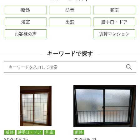
断熱
防音
和室
浴室
出窓
勝手口・ドア
お客様の声
賃貸マンション
キーワードで探す
断熱
勝手口・ドア
和室
断熱
2026.05.25
2026.05.11