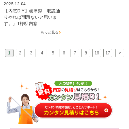
2025.12.04
【内窓DIY】岐阜県「取説通
りやれば問題ないと思いま
す。」T様邸内窓
もっと見る
1
2
3
4
5
6
7
8
16
17
>