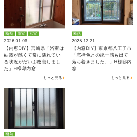
断熱
浴室
和室
断熱
2026.01.06
2025.12.21
【内窓DIY】宮崎県「浴室は
【内窓DIY】東京都八王子市
結露が酷くて常に濡れてい
「窓枠色との統一感も出て
る状況がだいぶ改善しまし
落ち着きました。」H様邸内
た」H様邸内窓
窓
もっと見る
もっと見る
断熱