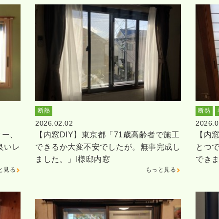
断熱
断熱
2026.02.02
2026.0
ター、
【内窓DIY】東京都「71歳高齢者で施工
【内窓
良いレ
できるか大変不安でしたが。無事完成し
とつ
ました。」I様邸内窓
でき
と見る
もっと見る