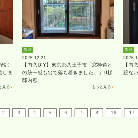
断熱
断熱
2025.12.21
2025.1
が酷く
【内窓DIY】東京都八王子市「窓枠色と
【内窓
善しま
の統一感も出て落ち着きました。」H様
題な
邸内窓
と見る
もっと見る
2
3
4
5
6
7
8
16
17