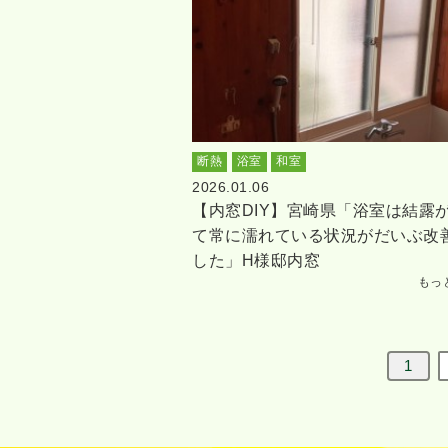
断熱
浴室
和室
2026.01.06
【内窓DIY】宮崎県「浴室は結露
て常に濡れている状況がだいぶ改
した」H様邸内窓
もっ
1