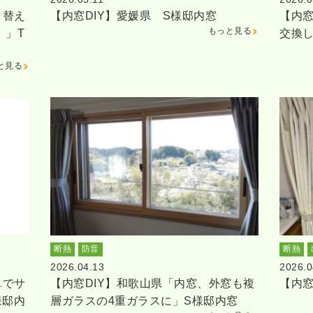
り替え
【内窓DIY】愛媛県 S様邸内窓
【内窓
もっと見る
。」T
交換
と見る
断熱
防音
断熱
2026.04.13
2026.0
単でサ
【内窓DIY】和歌山県「内窓、外窓も複
【内窓
様邸内
層ガラスの4重ガラスに」S様邸内窓