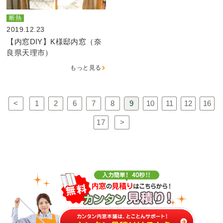
断熱
2019.12.23
【内窓DIY】K様邸内窓（奈
良県天理市）
もっと見る
<
1
2
6
7
8
9
10
11
12
16
17
>