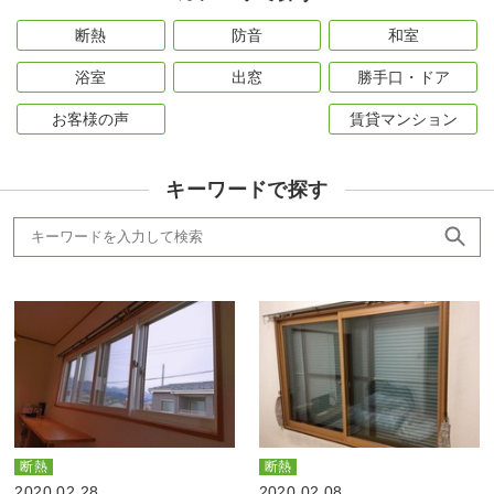
断熱
防音
和室
浴室
出窓
勝手口・ドア
お客様の声
賃貸マンション
キーワードで探す
断熱
断熱
2020.02.28
2020.02.08