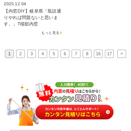
2025.12.04
【内窓DIY】岐阜県「取説通
りやれば問題ないと思いま
す。」T様邸内窓
もっと見る
1
2
3
4
5
6
7
8
16
17
>