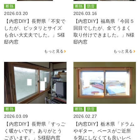
断熱
断熱
防音
2026.03.20
2026.03.16
【内窓DIY】長野県「不安で
【内窓DIY】福島県「今回５
したが、ピッタリとサイズ
回目でしたが、全てうまく
も合い大丈夫でした。」S様
取り付けできました。」N様
邸内窓
邸内窓
もっと見る
もっと見る
断熱
断熱
防音
2026.03.09
2026.02.27
【内窓DIY】長野県「すっご
【内窓DIY】栃木県「ドラム
く暖かいです。ありがとう
やギター、ベースがご近所
ございます。」S様邸内窓
を気にしなくても良いレベ