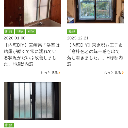
断熱
浴室
和室
断熱
2026.01.06
2025.12.21
【内窓DIY】宮崎県「浴室は
【内窓DIY】東京都八王子市
結露が酷くて常に濡れてい
「窓枠色との統一感も出て
る状況がだいぶ改善しまし
落ち着きました。」H様邸内
た」H様邸内窓
窓
もっと見る
もっと見る
断熱