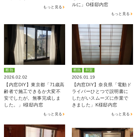
ルに」O様邸内窓
もっと見る
もっと見る
断熱
断熱
和室
2026.02.02
2026.01.19
【内窓DIY】東京都「71歳高
【内窓DIY】奈良県「電動ド
齢者で施工できるか大変不
ライバーひとつで説明書に
安でしたが。無事完成しま
したがいスムーズに作業で
した。」I様邸内窓
きました」K様邸内窓
もっと見る
もっと見る