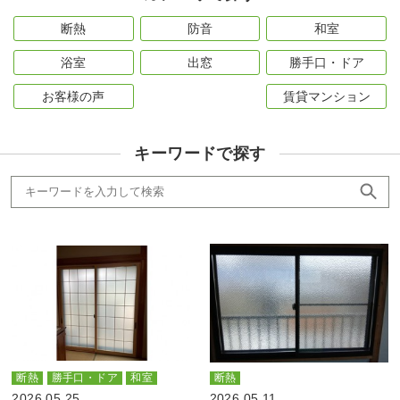
断熱
防音
和室
浴室
出窓
勝手口・ドア
お客様の声
賃貸マンション
キーワードで探す
断熱
勝手口・ドア
和室
断熱
2026.05.25
2026.05.11