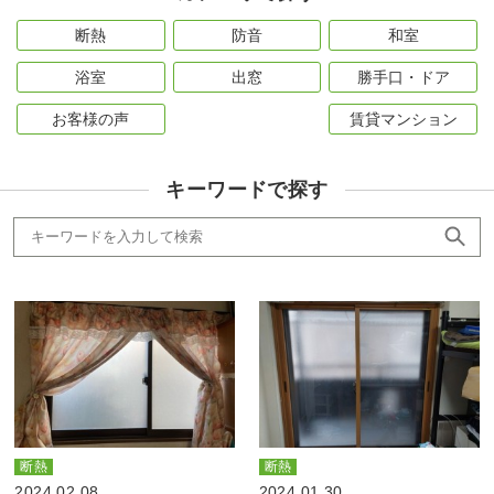
断熱
防音
和室
浴室
出窓
勝手口・ドア
お客様の声
賃貸マンション
キーワードで探す
断熱
断熱
2024.02.08
2024.01.30