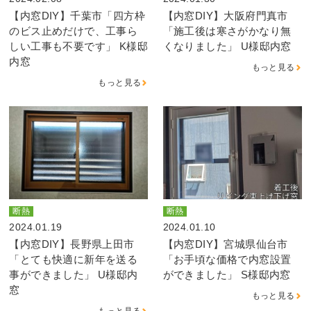
【内窓DIY】千葉市「四方枠
【内窓DIY】大阪府門真市
のビス止めだけで、工事ら
「施工後は寒さがかなり無
しい工事も不要です」 K様邸
くなりました」 U様邸内窓
内窓
もっと見る
もっと見る
断熱
断熱
2024.01.19
2024.01.10
【内窓DIY】長野県上田市
【内窓DIY】宮城県仙台市
「とても快適に新年を送る
「お手頃な価格で内窓設置
事ができました」 U様邸内
ができました」 S様邸内窓
窓
もっと見る
もっと見る