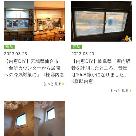
断熱
断熱
2023.03.25
2023.03.20
【内窓DIY】宮城県仙台市
【内窓DIY】岐阜県「室内騒
「台所カウンターから居間
音を計測したところ、音圧
への冷気対策に」 T様邸内窓
は10dB静かになりました」
K様邸内窓
もっと見る
もっと見る