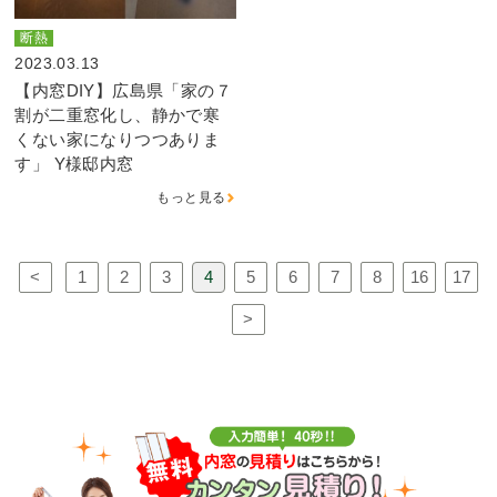
断熱
2023.03.13
【内窓DIY】広島県「家の７
割が二重窓化し、静かで寒
くない家になりつつありま
す」 Y様邸内窓
もっと見る
<
1
2
3
4
5
6
7
8
16
17
>