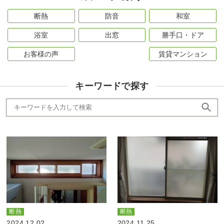
断熱
防音
和室
浴室
出窓
勝手口・ドア
お客様の声
賃貸マンション
キーワードで探す
断熱
断熱
2024.12.02
2024.11.25