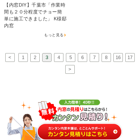
【内窓DIY】千葉市「作業時
間も２０分程度でチョー簡
単に施工できました」 K様邸
内窓
もっと見る
<
1
2
3
4
5
6
7
8
16
17
>