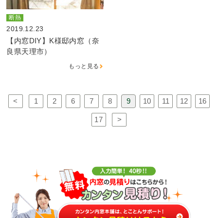
断熱
2019.12.23
【内窓DIY】K様邸内窓（奈
良県天理市）
もっと見る
<
1
2
6
7
8
9
10
11
12
16
17
>