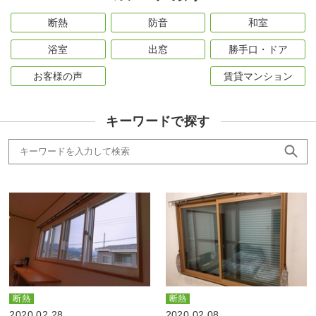
断熱
防音
和室
浴室
出窓
勝手口・ドア
お客様の声
賃貸マンション
キーワードで探す
断熱
断熱
2020.02.28
2020.02.08