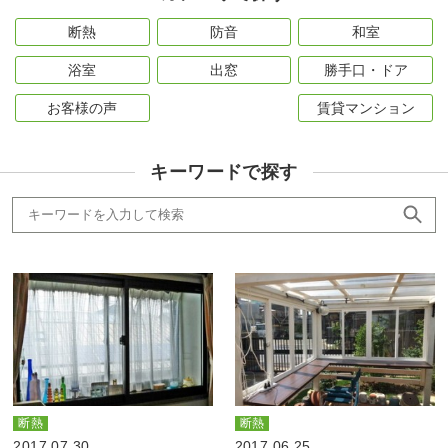
断熱
防音
和室
浴室
出窓
勝手口・ドア
お客様の声
賃貸マンション
キーワードで探す
断熱
断熱
2017.07.30
2017.06.25