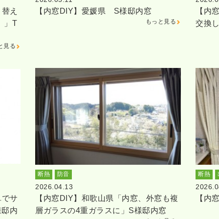
り替え
【内窓DIY】愛媛県 S様邸内窓
【内窓
もっと見る
。」T
交換
と見る
断熱
防音
断熱
2026.04.13
2026.0
単でサ
【内窓DIY】和歌山県「内窓、外窓も複
【内窓
様邸内
層ガラスの4重ガラスに」S様邸内窓