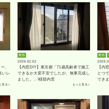
断熱
断熱
2026.02.02
2026.0
ター、
【内窓DIY】東京都「71歳高齢者で施工
【内窓
良いレ
できるか大変不安でしたが。無事完成し
とつ
ました。」I様邸内窓
でき
と見る
もっと見る