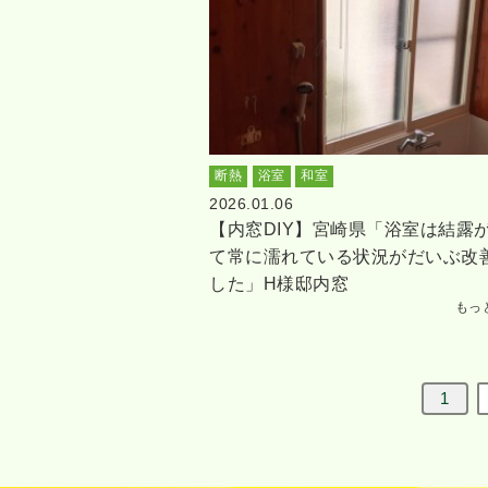
断熱
浴室
和室
2026.01.06
【内窓DIY】宮崎県「浴室は結露
て常に濡れている状況がだいぶ改
した」H様邸内窓
もっ
1