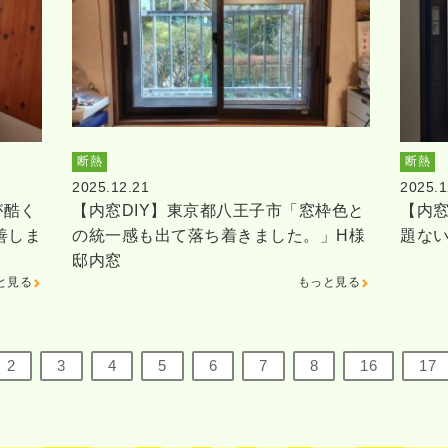
断熱
断熱
2025.12.21
2025.1
が酷く
【内窓DIY】東京都八王子市「窓枠色と
【内窓
善しま
の統一感も出て落ち着きました。」H様
題な
邸内窓
と見る
もっと見る
2
3
4
5
6
7
8
16
17