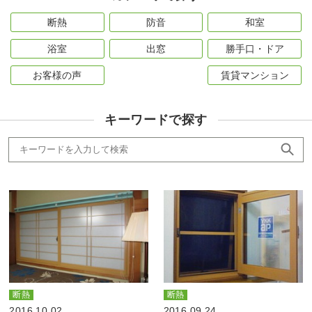
断熱
防音
和室
浴室
出窓
勝手口・ドア
お客様の声
賃貸マンション
キーワードで探す
断熱
断熱
2016.10.02
2016.09.24