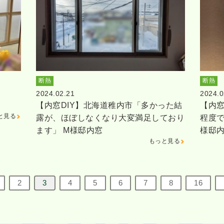
断熱
断熱
2024.02.21
2024.0
【内窓DIY】北海道稚内市「多かった結
【内窓
と見る
露が、ほぼしなくなり大変満足しており
程度で
ます」 M様邸内窓
様邸
もっと見る
2
3
4
5
6
7
8
16