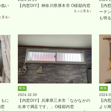
の低い
【内窓DIY】神奈川県厚木市 O様邸内窓
【内窓
もっと見る
ーテ
と見る
も明
断熱
断熱
2024.10.30
2024.0
ともに
【内窓DIY】兵庫県三木市「なかなかの
【内窓
内窓
出来で満足です。」O様邸内窓
より