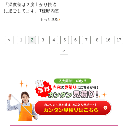
「温度差は２度上がり快適
に過ごしてます」T様邸内窓
もっと見る
<
1
2
3
4
5
6
7
8
16
17
>