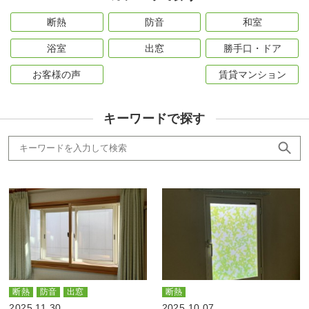
断熱
防音
和室
浴室
出窓
勝手口・ドア
お客様の声
賃貸マンション
キーワードで探す
断熱
防音
出窓
断熱
2025.11.30
2025.10.07