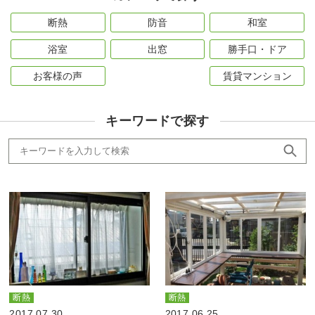
断熱
防音
和室
浴室
出窓
勝手口・ドア
お客様の声
賃貸マンション
キーワードで探す
断熱
断熱
2017.07.30
2017.06.25