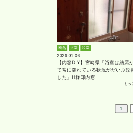
断熱
浴室
和室
2026.01.06
【内窓DIY】宮崎県「浴室は結露
て常に濡れている状況がだいぶ改
した」H様邸内窓
もっ
1