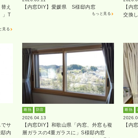
り替え
【内窓DIY】愛媛県 S様邸内窓
【内窓
もっと見る
。」T
交換
と見る
断熱
防音
断熱
2026.04.13
2026.0
単でサ
【内窓DIY】和歌山県「内窓、外窓も複
【内窓
様邸内
層ガラスの4重ガラスに」S様邸内窓