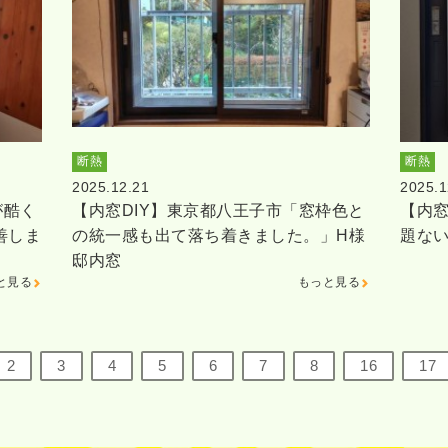
断熱
断熱
2025.12.21
2025.1
が酷く
【内窓DIY】東京都八王子市「窓枠色と
【内窓
善しま
の統一感も出て落ち着きました。」H様
題な
邸内窓
と見る
もっと見る
2
3
4
5
6
7
8
16
17