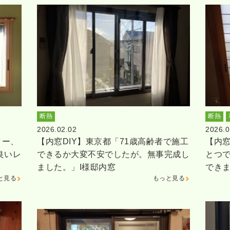
断熱
断熱
2026.02.02
2026.0
ター、
【内窓DIY】東京都「71歳高齢者で施工
【内窓
良いレ
できるか大変不安でしたが。無事完成し
とつ
ました。」I様邸内窓
でき
と見る
もっと見る